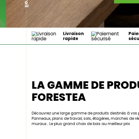
llon escalier décor
ak 200 x 140 x 8 mm
€
Livraison
Pai
rapide
sécu
ce produit
LA GAMME DE PROD
FORESTEA
Découvrez une large gamme de produits destinés à vos pro
Panneaux, plans de travail, sols, étagères, marches de r
muraux… Le plus grand choix de bois au meilleur prix