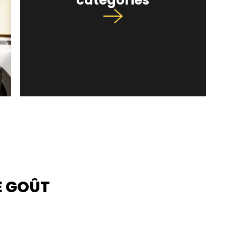
catégories
E GOÛT