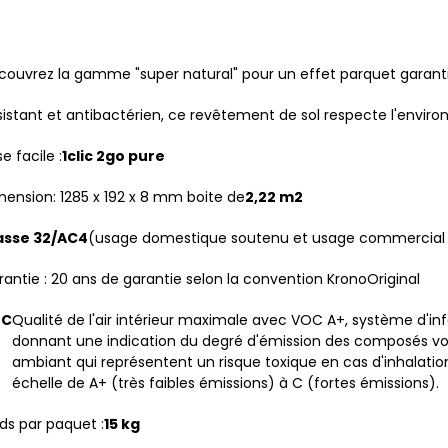
couvrez la gamme "super natural" pour un effet parquet garant
sistant et antibactérien, ce revêtement de sol respecte l'envir
e facile :
1clic 2go pure
mension: 1285 x 192 x 8 mm boite de
2,22 m2
asse 32/AC4
(usage domestique soutenu et usage commercial
antie : 20 ans de garantie selon la convention KronoOriginal
OC
Qualité de l'air intérieur maximale avec VOC A+, système d'in
+
donnant une indication du degré d'émission des composés volat
ambiant qui représentent un risque toxique en cas d'inhalatio
échelle de A+ (très faibles émissions) à C (fortes émissions).
ds par paquet :
15 kg