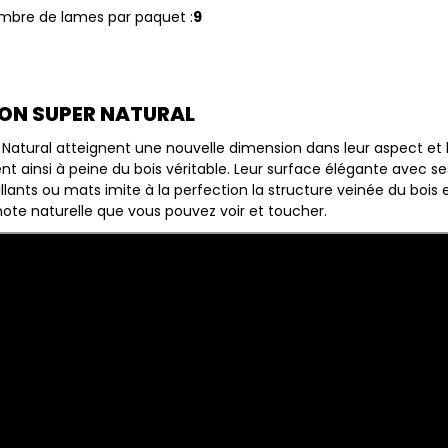
mbre de lames par paquet :
9
ON SUPER NATURAL
 Natural atteignent une nouvelle dimension dans leur aspect et l
ent ainsi à peine du bois véritable. Leur surface élégante avec s
llants ou mats imite à la perfection la structure veinée du bois 
note naturelle que vous pouvez voir et toucher.