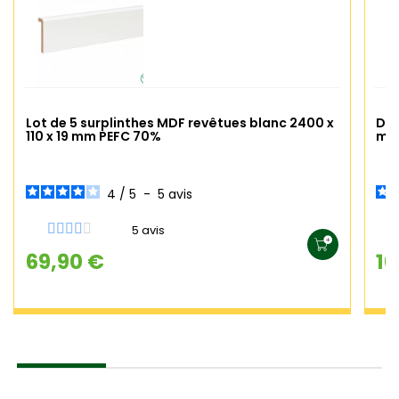
Lot de 5 surplinthes MDF revêtues blanc 2400 x
Dal
110 x 19 mm PEFC 70%
mm 
4
/
5
-
5
avis
5 avis
69,90 €
16