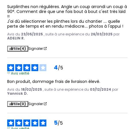
Surplinthes non régulières. Angle un coup arrondi un coup à 
90°. Comment dire que une fois bout à bout c'est très laid 
!!

J'ai dû sélectionner les plinthes lors du chantier .... quelle 
perte de temps et en rendu médiocre.... photos à l'appui !
Avis du
23/05/2025
, suite à une expérience du
26/03/2025
par
ADELIN R.
Utile
(4)
Signaler
4
/
5
Avis vérifié
Bon produit, dommage frais de livraison élevé.
Avis du
18/02/2025
, suite à une expérience du
03/12/2024
par
Yannick D.
Utile
(0)
Signaler
5
/
5
Avis vérifié