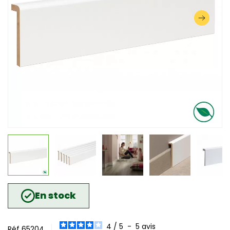
En stock
4
/
5
-
5
avis
Réf 65204