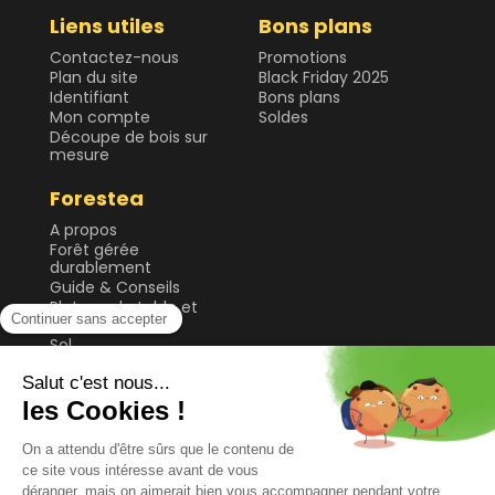
Liens utiles
Bons plans
Contactez-nous
Promotions
Plan du site
Black Friday 2025
Identifiant
Bons plans
Mon compte
Soldes
Découpe de bois sur
mesure
Forestea
A propos
Forêt gérée
durablement
Guide & Conseils
Plateau de table et
bureau
Sol
Tablette et étagère
Tasseau, planche et
lame