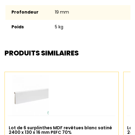
Profondeur
19 mm
Poids
5 kg
PRODUITS SIMILAIRES
Lot de 6 surplinthes MDF revêtues blanc satiné
Lot
2400 x 130 x 16 mm PEFC 70%
240