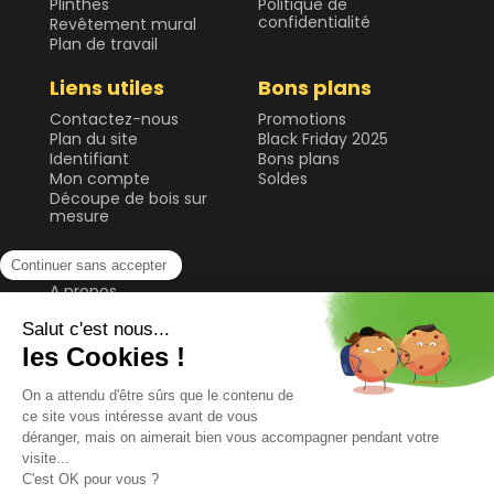
Plinthes
Politique de
confidentialité
Revêtement mural
Plan de travail
Liens utiles
Bons plans
Contactez-nous
Promotions
Plan du site
Black Friday 2025
Identifiant
Bons plans
Mon compte
Soldes
Découpe de bois sur
mesure
Forestea
A propos
Forêt gérée
durablement
Guide & Conseils
Plateau de table et
bureau
Sol
Tablette et étagère
Tasseau, planche et
lame