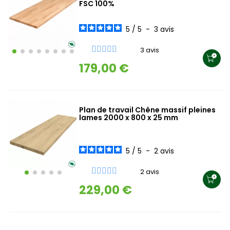
FSC 100%
5
/
5
-
3
avis
3 avis
179,00 €
Plan de travail Chêne massif pleines
lames 2000 x 800 x 25 mm
5
/
5
-
2
avis
2 avis
229,00 €