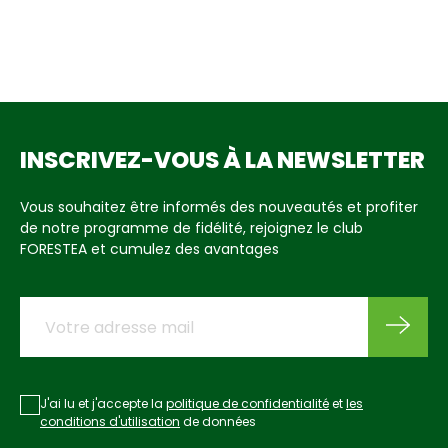
modérées, mais il est recommandé d’utiliser des dessous
contraintes spécifiques de chaque activité.
Lorsque vous optez pour une configuration sur mesure,
de plat pour éviter tout contact direct avec des éléments
votre plan de travail est livré selon les dimensions que vous
avez définies. Les éventuelles découpes demandées sont
très chauds, afin de préserver l’intégrité de la surface sur le
réalisées en amont, ce qui vous permet de simplifier
long terme.
l’installation et de réduire le temps de mise en œuvre lors
de la pose.
INSCRIVEZ-VOUS À LA NEWSLETTER
Vous souhaitez être informés des nouveautés et profiter
de notre programme de fidélité, rejoignez le club
FORESTEA et cumulez des avantages
J'ai lu et j'accepte la
politique de confidentialité
et
les
conditions d'utilisation
de données