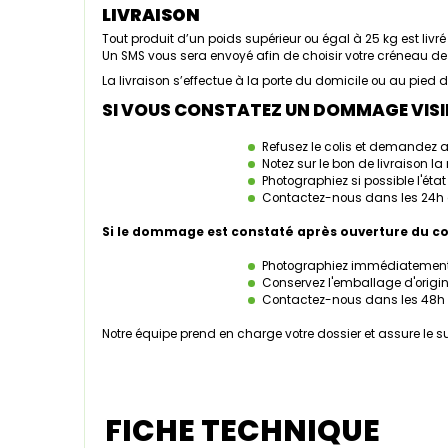
LIVRAISON
Tout produit d’un poids supérieur ou égal à 25 kg est livré 
Un SMS vous sera envoyé afin de choisir votre créneau de 
La livraison s’effectue à la porte du domicile ou au pie
SI VOUS CONSTATEZ UN DOMMAGE VISIB
Refusez le colis et demandez au 
Notez sur le bon de livraison la
Photographiez si possible l'éta
Contactez-nous dans les 24h 
Si le dommage est constaté après ouverture du col
Photographiez immédiatemen
Conservez l'emballage d'origine
Contactez-nous dans les 48h su
Notre équipe prend en charge votre dossier et assure le su
FICHE TECHNIQUE