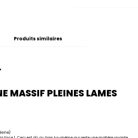
Produits similaires
T
E MASSIF PLEINES LAMES
ésine)
a face 1. Ceci est dû au bois lui-même qui reste une matière vivante.