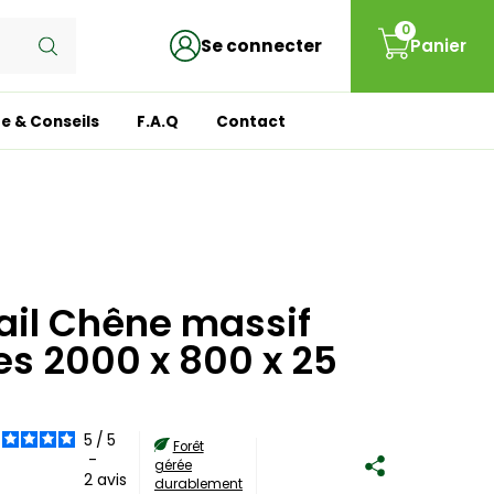
0
Se connecter
Panier
e & Conseils
F.A.Q
Contact
vail Chêne massif
es 2000 x 800 x 25
5
/
5
Forêt
-
gérée
2
avis
durablement