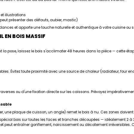
t illustrations
 peut présenter des défauts, aubier, mastic)
dances et apporte une touche naturelle et authentique à votre cuisine ou s
L EN BOIS MASSIF
nt la pose, laissez le bois s'acclimater 48 heures dans la pièce — cette étap
tables. Évitez toute proximité avec une source de chaleur (radiateur, four
traverses ou d'une fixation directe sur les caissons. Prévoyez impérativeme
nsable
 évier, une plaque de cuisson, un angle) remet le bois à nu. Ces zones doiv
pécial bois sur toutes les faces et tranches découpées — idéalement 2 à 
et peut entraîner gonflement, noircissement ou décollement irréversibles. C