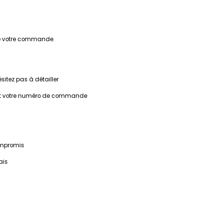
 de votre commande.
ésitez pas à détailler
ant votre numéro de commande
compromis
ais