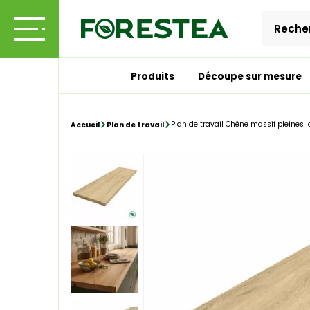
Produits
Découpe sur mesure
Plan de travail Chêne massif pleine
Accueil
Plan de travail