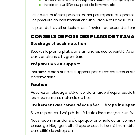
Livraison sur RDV au pied de l'immeuble
Les couleurs réelles peuvent varier par rapport aux photos e
Les produits en bois massif ont une Face A et Face B (qui
Le plan de travail en bois massif revient au cœur des ten
CONSEILS DE POSE DES PLANS DE TRAVAI
Stockage et acclimatation
Stockez le plan à plat, dans un endroit sec et ventilé. Ava
aux variations d'hygrométrie.
Préparation du support
Installez le plan sur des supports parfaitement secs et s
déformations.
Fixation
Assurez un blocage latéral solide à l'aide d'équerres, de 
les mouvements naturels du bois.
Traitement des zones découpées — étape indispe
Si votre plan est livré pré-huilé, toute découpe (pour un
Nous recommandons d'appliquer une huile ou un vernis s
passage. Négliger cette étape expose le bois à l'humidité 
durabilité de votre plan.