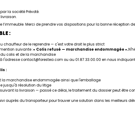
par la société Prévoté.
livraison.
d de l’immeuble. Merci de prendre vos dispositions pour la bonne réception
LE :
chauffeur de le reprendre — c'est votre droit le plus strict
 mention suivante :
« Colis refusé — marchandise endommagée ».
N'h
t du colis et de la marchandise
à l'adresse
contact@forestea.com
ou au 01.87.33.00.00 en nous indiqu
is :
t la marchandise endommagée ainsi que l'emballage
 jusqu'à résolution du litige
ivant la livraison — passé ce délai, le traitement du dossier peut être 
ivi auprès du transporteur pour trouver une solution dans les meilleurs dél