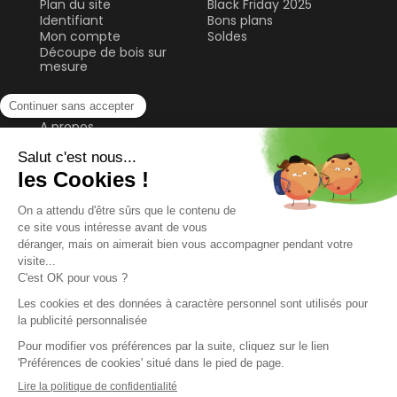
Plan du site
Black Friday 2025
Identifiant
Bons plans
Mon compte
Soldes
Découpe de bois sur
mesure
Forestea
A propos
Forêt gérée
durablement
Guide & Conseils
Plateau de table et
bureau
Sol
Tablette et étagère
Tasseau, planche et
lame
© 2026 FORESTEA
TOUS DROITS RÉSERVÉS
MENTIONS LEGALES
PLAN DU SITE