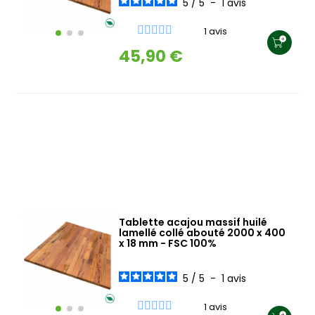
5
/
5
-
1
avis
1 avis
45,90 €
Tablette acajou massif huilé
lamellé collé abouté 2000 x 400
x 18 mm - FSC 100%
5
/
5
-
1
avis
1 avis