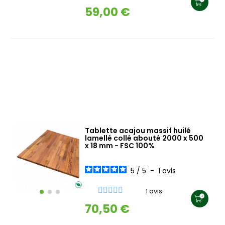
59,00 €
Tablette acajou massif huilé
lamellé collé abouté 2000 x 500
x 18 mm - FSC 100%
5
/
5
-
1
avis
1 avis
70,50 €