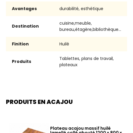
Avantages
durabilité, esthétique
cuisine,meuble,
Destination
bureau,étagère,bibliothèque…
Finition
Huilé
Tablettes, plans de travail,
Produits
plateaux
PRODUITS EN ACAJOU
Plateau acajou massif huilé
lamellé collé abouté 1200 x 800 x