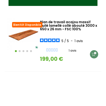
Plan de travail acajou massif
Bientôt Disponible
huilé lamellé collé abouté 3000 x
650 x 26 mm - FSC 100%
5
/
5
-
1
avis
1 avis
199,00 €