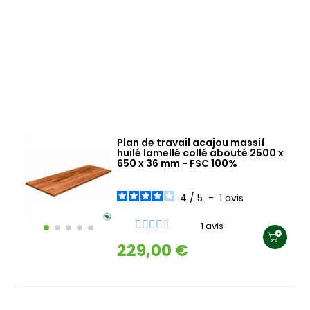
Plan de travail acajou massif
huilé lamellé collé abouté 2500 x
650 x 36 mm - FSC 100%
4
/
5
-
1
avis
1 avis
229,00 €