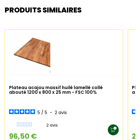
PRODUITS SIMILAIRES
Plateau acajou massif huilé lamellé collé
Pla
abouté 1200 x 800 x 25 mm - FSC 100%
abo
5
/
5
-
2
avis
2 avis
96,50 €
22