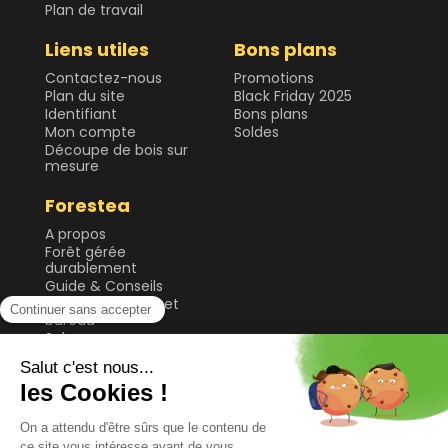
Plan de travail
Liens utiles
Bons plans
Contactez-nous
Promotions
Plan du site
Black Friday 2025
Identifiant
Bons plans
Mon compte
Soldes
Découpe de bois sur
mesure
Forestea
A propos
Forêt gérée
durablement
Guide & Conseils
Plateau de table et
bureau
Sol
Tablette et étagère
Tasseau, planche et
lame