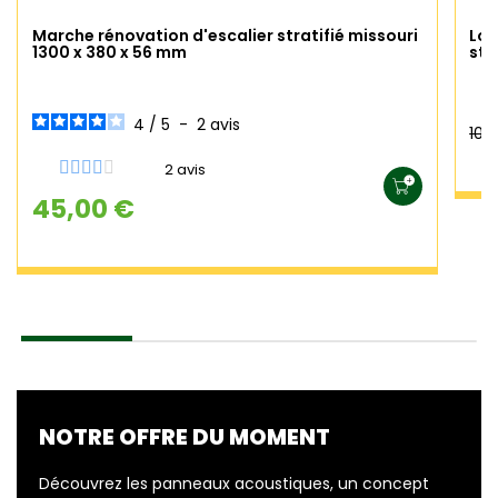
Marche rénovation d'escalier stratifié missouri
Lot
1300 x 380 x 56 mm
str
4
/
5
-
2
avis
105
2 avis
45,00 €
NOTRE OFFRE DU MOMENT
Découvrez les panneaux acoustiques, un concept