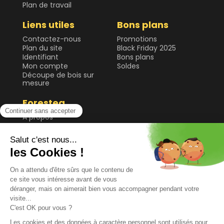
Plan de travail
Liens utiles
Bons plans
Contactez-nous
Promotions
Plan du site
Black Friday 2025
Identifiant
Bons plans
Mon compte
Soldes
Découpe de bois sur
mesure
Forestea
A propos
Forêt gérée
durablement
Guide & Conseils
Plateau de table et
bureau
Sol
Tablette et étagère
Tasseau, planche et
lame