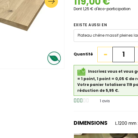
119,00 €
Dont 1,25 € d'éco-participation
EXISTE AUSSI EN
Quantité
Inscrivez vous et vous g
= 1 point, 1 point = 0,05 € 
Votre panier totalisera 119 p
réduction de 5,95 €.
1
avis
DIMENSIONS
L.1200 mm 