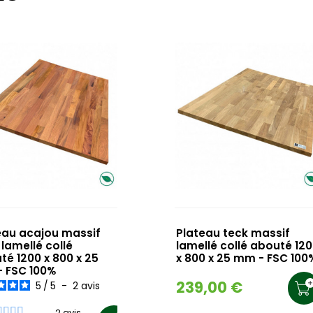
eau acajou massif
Plateau teck massif
 lamellé collé
lamellé collé abouté 12
té 1200 x 800 x 25
x 800 x 25 mm - FSC 100
 FSC 100%
239,00 €
5
/
5
-
2
avis
2 avis