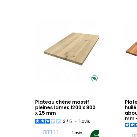
Plateau chêne massif
Plat
pleines lames 1200 x 800
huilé
x 25 mm
abou
mm -
3
/
5
-
1
avis
1 avis