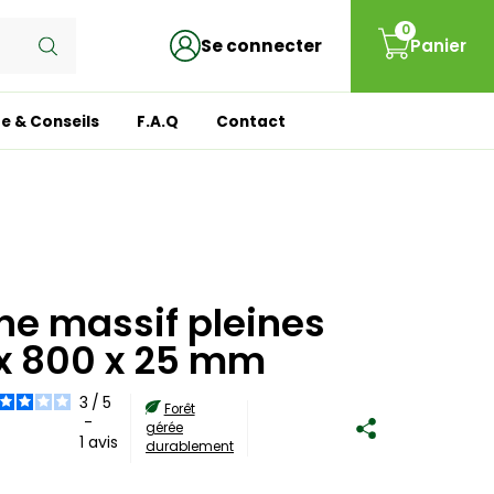
0
Se connecter
Panier
e & Conseils
F.A.Q
Contact
ne massif pleines
x 800 x 25 mm
3
/
5
Forêt
-
gérée
1
avis
durablement