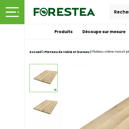
Produits
Découpe sur mesure
Plateau chêne massif p
Accueil
Plateau de table et bureau