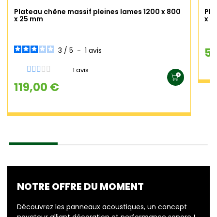
Plateau chêne massif pleines lames 1200 x 800
Pla
x 25 mm
x 8
5
3
/
5
-
1
avis
1 avis
119,00 €
NOTRE OFFRE DU MOMENT
Découvrez les panneaux acoustiques, un concept
novateur alliant décoration et performance sonore !