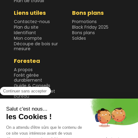
Plan de travail
Liens utiles
Bons plans
Contactez-nous
Promotions
Plan du site
Black Friday 2025
Identifiant
Bons plans
Mon compte
Soldes
Découpe de bois sur
mesure
Forestea
A propos
Forêt gérée
durablement
Guide & Conseils
Plateau de table et
bureau
Sol
Tablette et étagère
Tasseau, planche et
lame