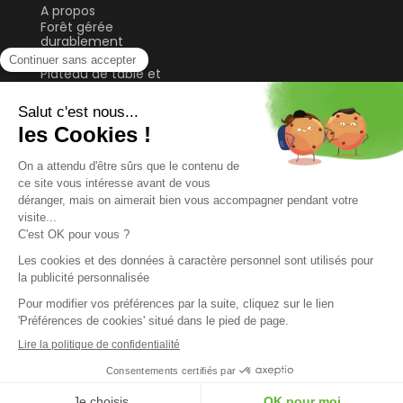
A propos
Forêt gérée
durablement
Guide & Conseils
Plateau de table et
bureau
Sol
Tablette et étagère
Tasseau, planche et
lame
© 2026 FORESTEA
TOUS DROITS RÉSERVÉS
MENTIONS LEGALES
PLAN DU SITE
Préférences Cookies
CONCEPTION ET DÉVELOPPEMENT
KOOKLINE