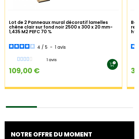
Lot de 2 Panneaux mural décoratif lamelles
Bar
chêne clair sur fond noir 2500 x 300 x 20 mm-
rep
1,435 M2 PEFC 70 %
ht 
4
/
5
-
1
avis
1 avis
109,00 €
39
NOTRE OFFRE DU MOMENT