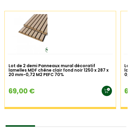
Lot de 2 demi Panneaux mural décoratif
Lot
lamelles MDF chêne clair fond noir 1250 x 287 x
lam
20 mm-0,72 M2 PEFC 70%
0,7
69,00 €
69