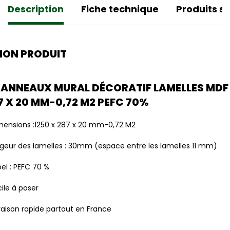
Description
Fiche technique
Produits si
ION PRODUIT
 PANNEAUX MURAL DÉCORATIF LAMELLES MDF
7 X 20 MM-0,72 M2 PEFC 70%
mensions :1250 x 287 x 20 mm-0,72 M2
rgeur des lamelles : 30mm (espace entre les lamelles 11 mm)
el : PEFC 70 %
ile à poser
raison rapide partout en France