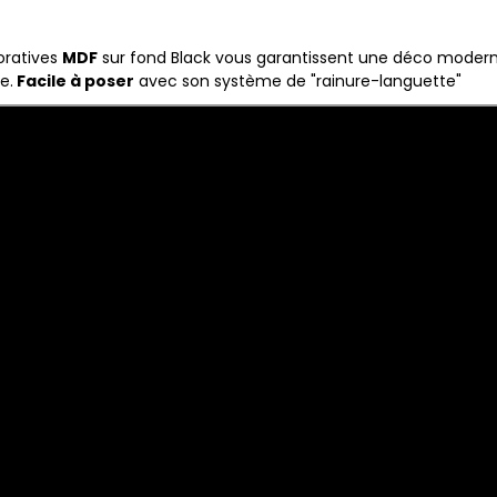
oratives
MDF
sur fond Black vous garantissent une déco modern
e.
Facile à poser
avec son système de "rainure-languette"