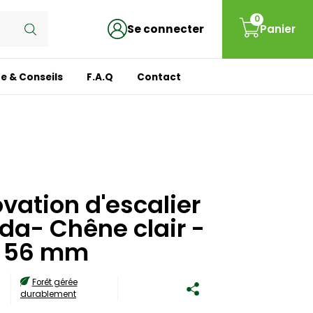
0
Se connecter
Panier
e & Conseils
F.A.Q
Contact
vation d'escalier
rida- Chêne clair -
x 56 mm
-
Forêt gérée
durablement