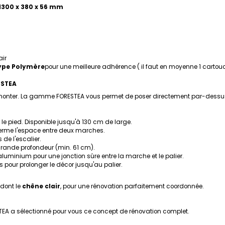
 1300 x 380 x 56 mm
air
type Polymère
pour une meilleure adhérence ( il faut en moyenne 1 carto
ESTEA
 démonter. La gamme FORESTEA vous permet de poser directement par-des
le pied. Disponible jusqu'à 130 cm de large.
ferme l'espace entre deux marches.
 de l'escalier.
grande profondeur (min. 61 cm).
uminium pour une jonction sûre entre la marche et le palier.
 pour prolonger le décor jusqu'au palier.
dont le
chêne clair
, pour une rénovation parfaitement coordonnée.
ESTEA a sélectionné pour vous ce concept de rénovation complet.