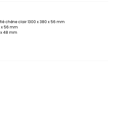
ifié chêne clair 1300 x 380 x 56 mm
80 x 56 mm
8 x 48 mm