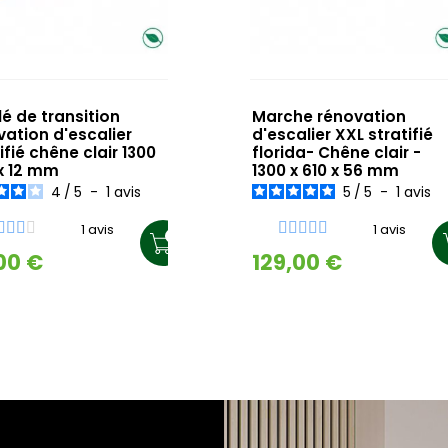
lé de transition
Marche rénovation
vation d'escalier
d'escalier XXL stratifié
ifié chêne clair 1300
florida- Chêne clair -
 x 12 mm
1300 x 610 x 56 mm
4
/
5
-
1
avis
5
/
5
-
1
avis
1 avis
1 avis
00 €
129,00 €