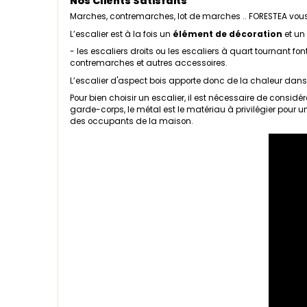
Nos Clients Satisfaits
Marches, contremarches, lot de marches .. FORESTEA vous
L’escalier est à la fois un
élément de décoration
et un
- les escaliers droits ou les escaliers à quart tournant f
contremarches et autres accessoires.
L’escalier d'aspect bois apporte donc de la chaleur dans
Pour bien choisir un escalier, il est nécessaire de consid
garde-corps, le métal est le matériau à privilégier pour 
des occupants de la maison.