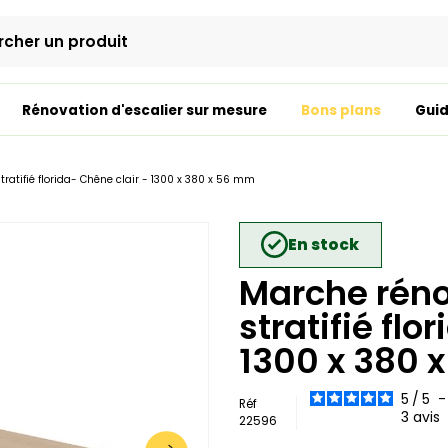
Rénovation d'escalier sur mesure
Bons plans
Guid
tratifié florida- Chêne clair - 1300 x 380 x 56 mm
En stock
Marche réno
stratifié flo
1300 x 380 
5
/
5
Réf
3
avis
22596