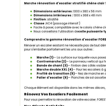
Marche rénovation d'escalier stratifié chêne clair
Dimensions extérieures :
1300 x 380 x 56 mm
Dimensions intérieures :
1300 x 368 x 48 mm
Finition :
stratifié
Classe :
AC4 (passage intensif )
Facile à poser, compatible avec le coloris chêne cl
Nous conseillons l’utilisation de
colle puissante 
Comprendre la gamme rénovation d'escalier FOR
Rénover un escalier existant ne nécessite pas de tout
pour s'emboîter parfaitement les uns aux autres :
Marche (1)
— La surface sur laquelle vous posez 
Contremarche (2)
— Le panneau vertical qui 
Bande de chant (3)
— Finition des côtés visibles
Marche double XXL (4)
— Pour les escaliers à 
Profilé de transition (5)
— Nez de marche en al
Palier d'escalier (6)
— Planches de sol assorties
Chaque élément est disponible dans les mêmes décors, 
Rénovez Vos Escaliers Facilement
Pour vous permettre la rénovation de votre escalier. FOR