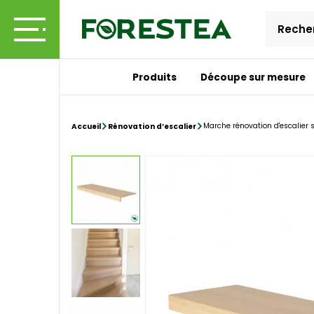
Produits
Découpe sur mesure
Marche rénovation d'escalier s
Accueil
Rénovation d’escalier