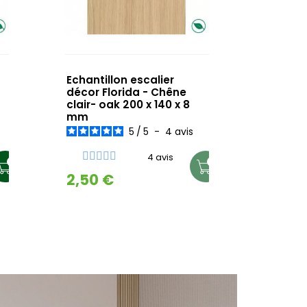
Echantillon escalier
décor Florida - Chêne
clair- oak 200 x 140 x 8
mm
5
/
5
-
4
avis
4 avis
2,50 €