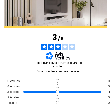
3
/
5
Basé sur
1
avis soumis à un
contrôle
Voir tous les avis sur ce site
5
étoiles
0
4
étoiles
0
3
étoiles
1
2
étoiles
0
1
étoile
0