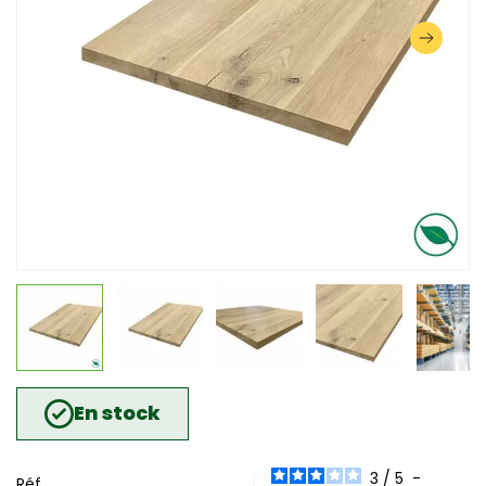
En stock
3
/
5
-
Réf