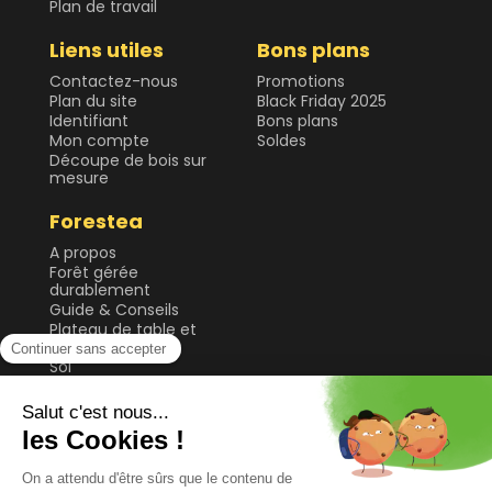
Plan de travail
Liens utiles
Bons plans
Contactez-nous
Promotions
Plan du site
Black Friday 2025
Identifiant
Bons plans
Mon compte
Soldes
Découpe de bois sur
mesure
Forestea
A propos
Forêt gérée
durablement
Guide & Conseils
Plateau de table et
bureau
Sol
Tablette et étagère
Tasseau, planche et
lame