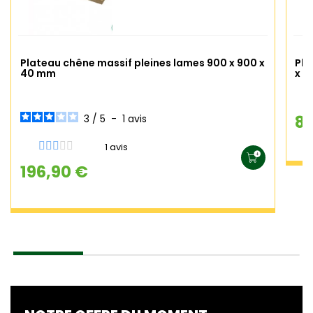
Plateau chêne massif pleines lames 900 x 900 x
Pla
40 mm
x 6
85
3
/
5
-
1
avis
1 avis
196,90 €