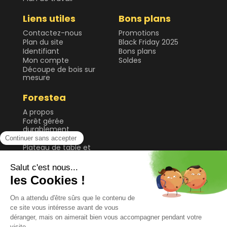
Liens utiles
Bons plans
Contactez-nous
Promotions
Plan du site
Black Friday 2025
Identifiant
Bons plans
Mon compte
Soldes
Découpe de bois sur
mesure
Forestea
A propos
Forêt gérée
durablement
Guide & Conseils
Plateau de table et
bureau
Sol
Tablette et étagère
Tasseau, planche et
lame