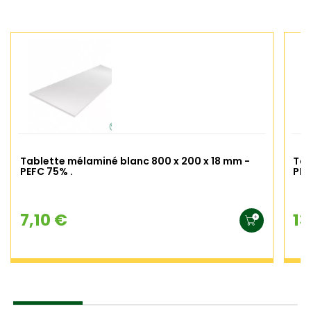
Tablette mélaminé blanc 800 x 200 x 18 mm -
Tab
PEFC 75% .
PEF
7,10 €
13