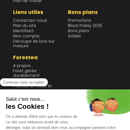
Plan de travail
Liens utiles
Bons plans
Contactez-nous
Promotions
Plan du site
Black Friday 2025
Identifiant
Bons plans
Mon compte
Soldes
Découpe de bois sur
mesure
Forestea
A propos
Forêt gérée
durablement
Guide & Conseils
Plateau de table et
bureau
Sol
Tablette et étagère
Tasseau, planche et
lame