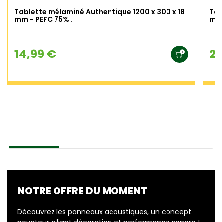
Tablette mélaminé Authentique 1200 x 300 x 18
Tab
mm - PEFC 75% .
mm 
14,99 €
22
NOTRE OFFRE DU MOMENT
Découvrez les panneaux acoustiques, un concept
novateur alliant décoration et performance sonore !