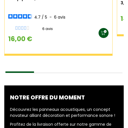
3,
14
4.7
/
5
-
6
avis
6 avis
16,00 €
NOTRE OFFRE DU MOMENT
Découvrez les panneaux acoustiques, un concept
novateur alliant décoration et performance sonore !
Profitez de la livraison offerte sur notre gamme de