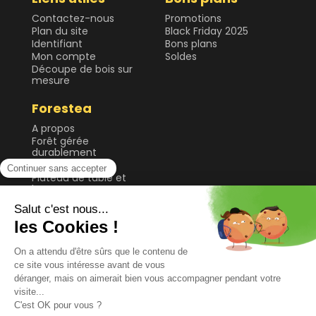
Contactez-nous
Promotions
Plan du site
Black Friday 2025
Identifiant
Bons plans
Mon compte
Soldes
Découpe de bois sur
mesure
Forestea
A propos
Forêt gérée
durablement
Guide & Conseils
Plateau de table et
bureau
Sol
Tablette et étagère
Tasseau, planche et
lame
© 2026 FORESTEA