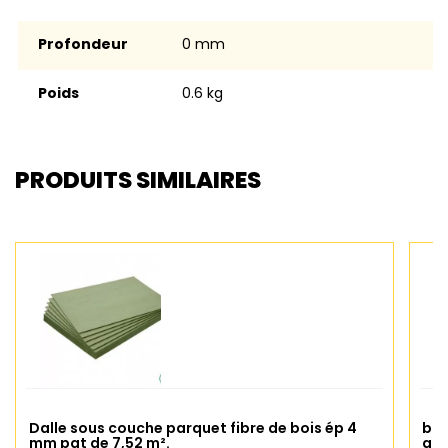
Profondeur
0 mm
Poids
0.6 kg
PRODUITS SIMILAIRES
Dalle sous couche parquet fibre de bois ép 4
bar
mm pqt de 7,52 m².
alu