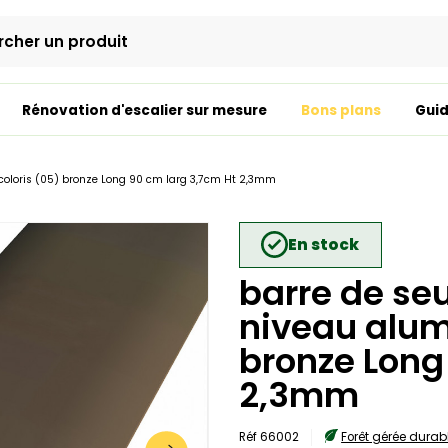
Rénovation d'escalier sur mesure
Bons plans
Guid
oloris (05) bronze Long 90 cm larg 3,7cm Ht 2,3mm
En stock
barre de se
niveau alum
bronze Long
2,3mm
Réf 66002
Forêt gérée dura