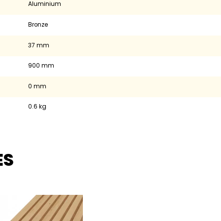
aluminium
Bronze
37 mm
900 mm
0 mm
0.6 kg
ES