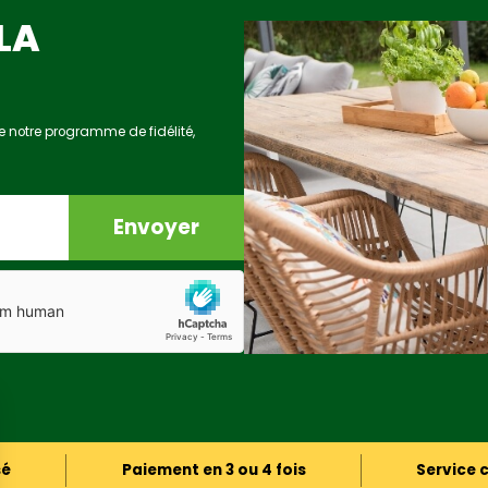
LA
e notre programme de fidélité,
Envoyer
sé
Paiement en 3 ou 4 fois
Service c