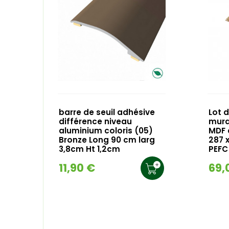
barre de seuil adhésive
Lot 
différence niveau
mura
aluminium coloris (05)
MDF c
Bronze Long 90 cm larg
287 
3,8cm Ht 1,2cm
PEFC
11,90 €
69,