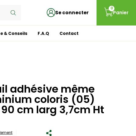
0
Se connecter
Panier
e & Conseils
F.A.Q
Contact
uil adhésive même
inium coloris (05)
 90 cm larg 3,7cm Ht
blement