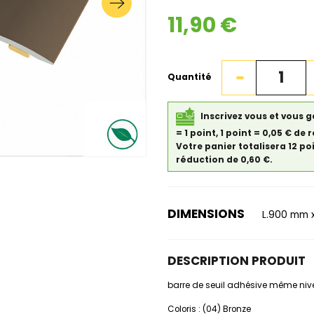
11,90 €
Quantité
Inscrivez vous et vous 
= 1 point, 1 point = 0,05 € 
Votre panier totalisera 12 po
réduction de 0,60 €.
DIMENSIONS
L.900 mm x
DESCRIPTION PRODUIT
barre de seuil adhésive même ni
Coloris : (04) Bronze