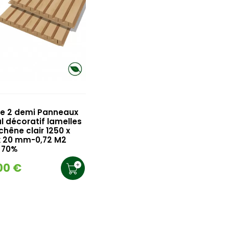
de 2 demi Panneaux
l décoratif lamelles
hêne clair 1250 x
x 20 mm-0,72 M2
 70%
00 €