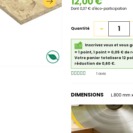
12,00 €
Dont 0,37 € d'éco-participation
Quantité
Inscrivez vous et vous 
= 1 point, 1 point = 0,05 € 
Votre panier totalisera 12 po
réduction de 0,60 €.
1
avis
DIMENSIONS
L.800 mm x