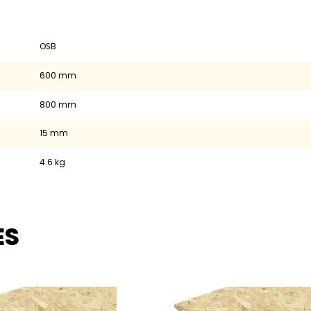
OSB
600 mm
800 mm
15 mm
4.6 kg
ES