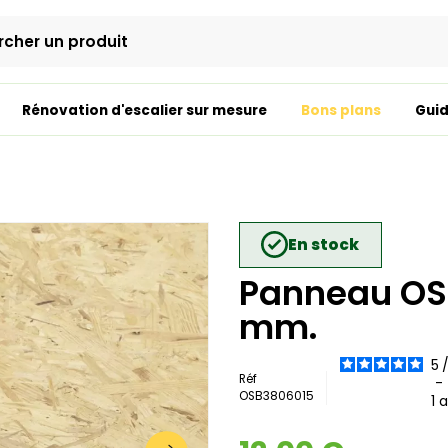
Rénovation d'escalier sur mesure
Bons plans
Guid
En stock
Panneau OSB
mm.
5
Réf
-
OSB3806015
1
a