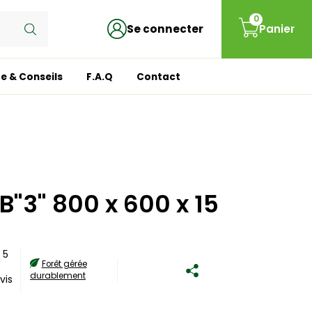
0
Se connecter
Panier
e & Conseils
F.A.Q
Contact
"3" 800 x 600 x 15
/
5
Forêt gérée
durablement
vis