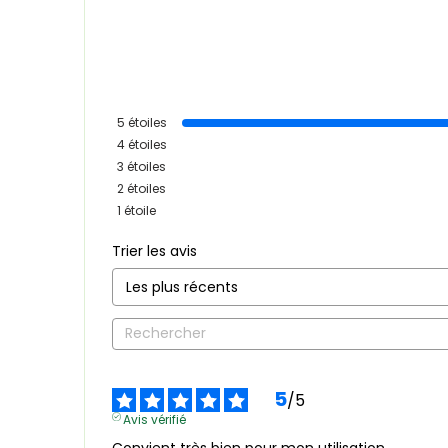
5
étoiles
4
étoiles
3
étoiles
2
étoiles
1
étoile
Trier les avis
5
/
5
Avis vérifié