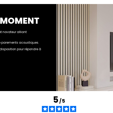
U MOMENT
 novateur alliant
 de parements acoustiques.
e disposition pour répondre à
5
/
5