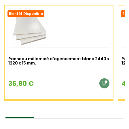
Bientôt Disponible
Bie
Panneau mélaminé d'agencement blanc 2440 x
Pan
1220 x 15 mm.
122
36,90 €
41