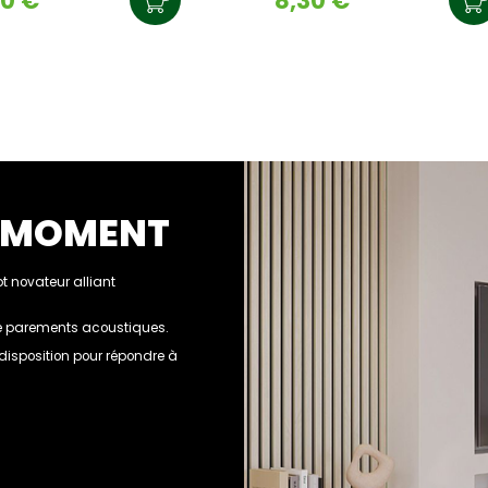
30 €
8,30 €
U MOMENT
 novateur alliant
 de parements acoustiques.
e disposition pour répondre à