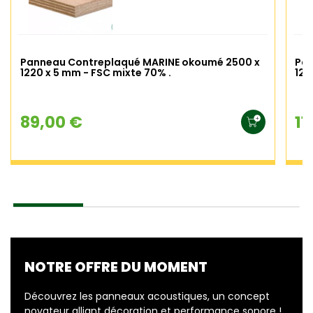
Panneau Contreplaqué MARINE okoumé 2500 x
Pan
1220 x 5 mm - FSC mixte 70% .
122
89,00 €
11
NOTRE OFFRE DU MOMENT
Découvrez les panneaux acoustiques, un concept
novateur alliant décoration et performance sonore !