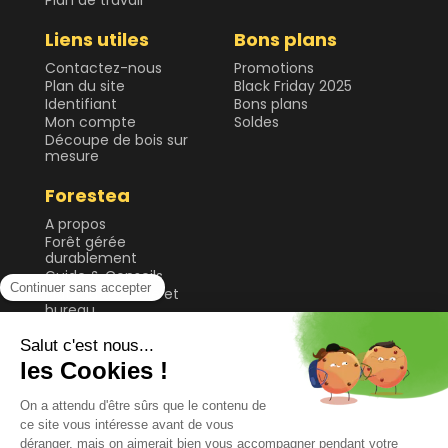
Liens utiles
Bons plans
Contactez-nous
Promotions
Plan du site
Black Friday 2025
Identifiant
Bons plans
Mon compte
Soldes
Découpe de bois sur
mesure
Forestea
A propos
Forêt gérée
durablement
Guide & Conseils
Plateau de table et
bureau
Sol
Tablette et étagère
Tasseau, planche et
lame