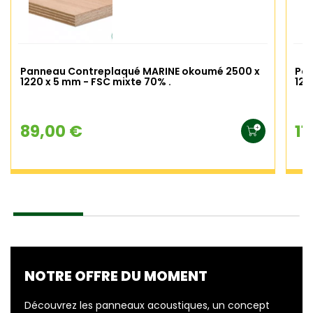
Panneau Contreplaqué MARINE okoumé 2500 x
Pan
1220 x 5 mm - FSC mixte 70% .
122
89,00 €
11
NOTRE OFFRE DU MOMENT
Découvrez les panneaux acoustiques, un concept