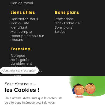
Plan de travail
Liens utiles
Bons plans
Contactez-nous
Promotions
Plan du site
Black Friday 2025
Identifiant
Bons plans
Mon compte
Soldes
Découpe de bois sur
mesure
Forestea
A propos
Forêt gérée
durablement
Guide & Conseils
Plateau de table et
bureau
Sol
Tablette et étagère
Tasseau, planche et
lame