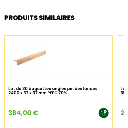
PRODUITS SIMILAIRES
Lot de 30 baguettes angles pin des landes
Lot
2400 x 37 x 37 mm PEFC 70%
35
384,00 €
20