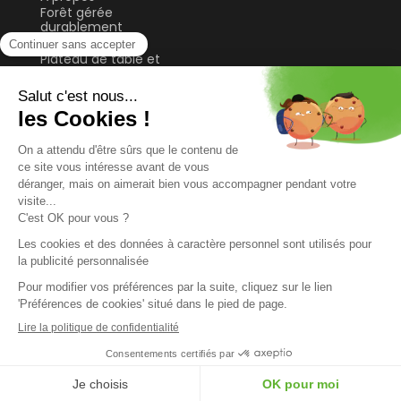
Forêt gérée
durablement
Guide & Conseils
Plateau de table et
bureau
Sol
Tablette et étagère
Tasseau, planche et
lame
© 2026 FORESTEA
TOUS DROITS RÉSERVÉS
MENTIONS LEGALES
PLAN DU SITE
Préférences Cookies
CONCEPTION ET DÉVELOPPEMENT
KOOKLINE