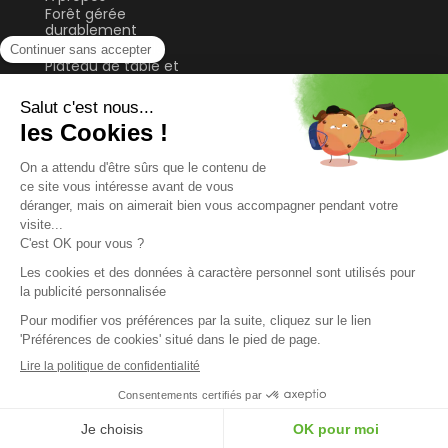
Forêt gérée
durablement
Guide & Conseils
Plateau de table et
bureau
Sol
Tablette et étagère
Tasseau, planche et
lame
© 2026 FORESTEA
TOUS DROITS RÉSERVÉS
MENTIONS LEGALES
PLAN DU SITE
Préférences Cookies
CONCEPTION ET DÉVELOPPEMENT
KOOKLINE