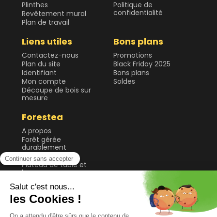
Plinthes
Politique de
confidentialité
Revêtement mural
Plan de travail
Liens utiles
Bons plans
Contactez-nous
Promotions
Plan du site
Black Friday 2025
Identifiant
Bons plans
Mon compte
Soldes
Découpe de bois sur
mesure
Forestea
A propos
Forêt gérée
durablement
Guide & Conseils
Plateau de table et
bureau
Sol
Tablette et étagère
Tasseau, planche et
lame