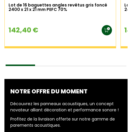
Lot de 16 baguettes angles revêtus gris foncé
Lot
2400 x 21 x 21 mm PEFC 70%
240
142,40 €
14
NOTRE OFFRE DU MOMENT
Découvrez les panneaux acoustiques, un concept
novateur alliant décoration et performance sonore !
Profitez de la livraison offerte sur notre gamme de
parements acoustiques.