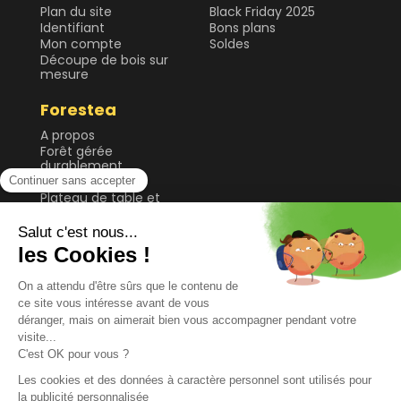
Plan du site
Black Friday 2025
Identifiant
Bons plans
Mon compte
Soldes
Découpe de bois sur
mesure
Forestea
A propos
Forêt gérée
durablement
Guide & Conseils
Plateau de table et
bureau
Sol
Tablette et étagère
Tasseau, planche et
lame
© 2026 FORESTEA
TOUS DROITS RÉSERVÉS
MENTIONS LEGALES