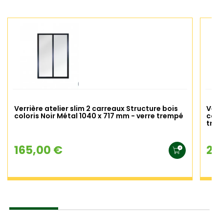
Verrière atelier slim 2 carreaux Structure bois
Ver
coloris Noir Métal 1040 x 717 mm - verre trempé
col
tr
165,00 €
21