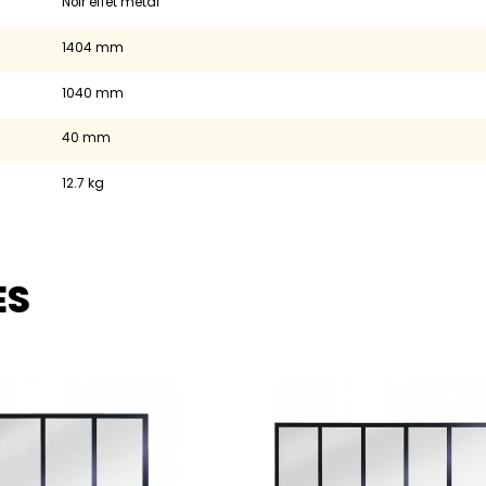
Noir effet métal
1404 mm
1040 mm
40 mm
12.7 kg
ES