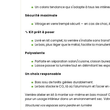
Un coloris tendance qui s'adapte à tous les intérie
Sécurité maximale
Vitrage en verre trempé sécurit — en cas de choc, i
🔧
Kit prêt à poser
Livré en kit complet, la verrière s'installe sans tra
Le bois, plus léger que le métal, facilite la manuten
Polyvalente
Parfaite en séparation salon/cuisine, cloison bureau
Laisse passer la lumière tout en délimitant les esp
Un choix responsable
Bois issu de forêts gérées durablement.
Le bois stocke le CO₂ là où l'aluminium et l'acier e
Verrière atelier en kit à monter soi-même en bois massif 
pour un usage intérieur dans un environnement sec. Votre 
Structurez vos espaces sans perdre en lumière