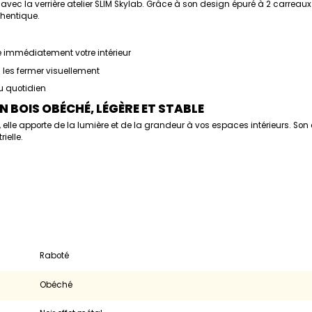
 avec la verrière atelier SLIM Skylab. Grâce à son design épuré à 2 carreaux 
thentique.
se immédiatement votre intérieur
 les fermer visuellement
du quotidien
N BOIS OBÉCHÉ, LÉGÈRE ET STABLE
 elle apporte de la lumière et de la grandeur à vos espaces intérieurs. Son 
ielle.
Raboté
Obéché