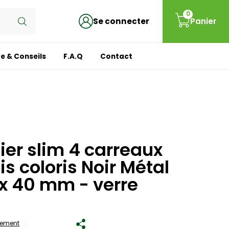
0
Se connecter
Panier
e & Conseils
F.A.Q
Contact
lier slim 4 carreaux
is coloris Noir Métal
 x 40 mm - verre
lement