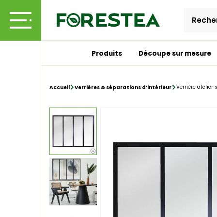
Produits
Découpe sur mesure
Verrière atelier
Accueil
Verrières & séparations d’intérieur