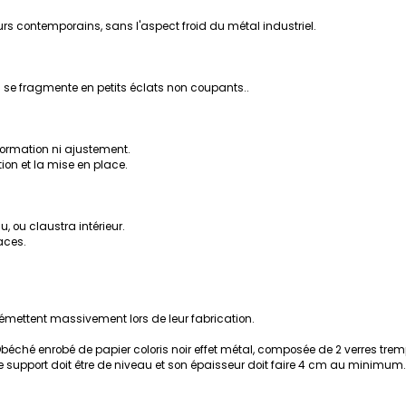
urs contemporains, sans l'aspect froid du métal industriel.
l se fragmente en petits éclats non coupants..
nsformation ni ajustement.
tion et la mise en place.
, ou claustra intérieur.
aces.
n émettent massivement lors de leur fabrication.
Obéché enrobé de papier coloris noir effet métal, composée de 2 verres tre
support doit être de niveau et son épaisseur doit faire 4 cm au minimum. Fa