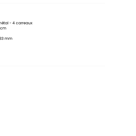
 métal - 4 carreaux
4 cm
 333 mm