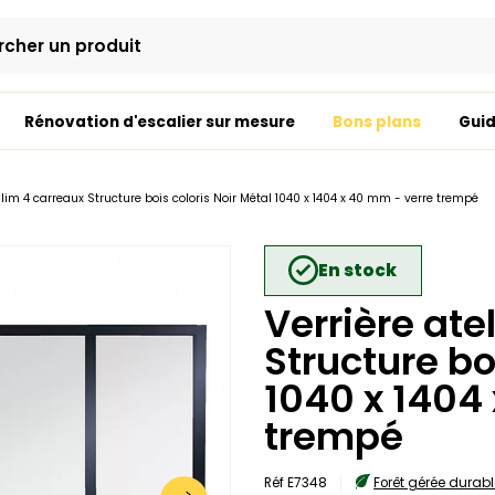
Rénovation d'escalier sur mesure
Bons plans
Guid
 slim 4 carreaux Structure bois coloris Noir Métal 1040 x 1404 x 40 mm - verre trempé
En stock
Verrière ate
Structure bo
1040 x 1404
trempé
Réf E7348
Forêt gérée durab