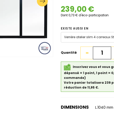
239,00 €
Dont 0,73 € d'éco-participation
EXISTE AUSSI EN
Quantité
Inscrivez vous et vous g
dépensé = 1 point, 1 point = 
commande)
Votre panier totalisera 239 
réduction de 11,95 €.
DIMENSIONS
L.1040 mm 