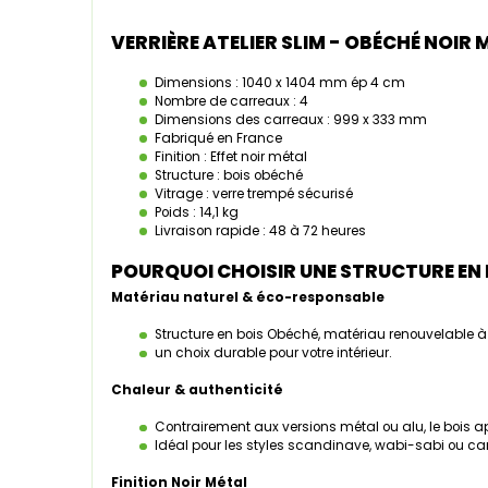
VERRIÈRE ATELIER SLIM - OBÉCHÉ NOIR
Dimensions : 1040 x 1404 mm ép 4 cm
Nombre de carreaux : 4
Dimensions des carreaux : 999 x 333 mm
Fabriqué en France
Finition : Effet noir métal
Structure : bois obéché
Vitrage : verre trempé sécurisé
Poids : 14,1 kg
Livraison rapide : 48 à 72 heures
POURQUOI CHOISIR UNE STRUCTURE EN 
Matériau naturel & éco-responsable
Structure en bois Obéché, matériau renouvelable à
un choix durable pour votre intérieur.
Chaleur & authenticité
Contrairement aux versions métal ou alu, le bois ap
Idéal pour les styles scandinave, wabi-sabi ou 
Finition Noir Métal